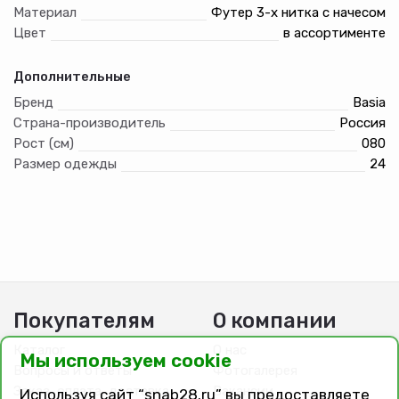
Материал
Футер 3-х нитка с начесом
Цвет
в ассортименте
Дополнительные
Бренд
Basia
Страна-производитель
Россия
Рост (см)
080
Размер одежды
24
Покупателям
О компании
Каталог
О нас
Мы используем cookie
Вопросы и ответы
Фотогалерея
Заказ, оплата, доставка
Вакансии
Используя сайт “snab28.ru” вы предоставляете