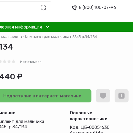
8 (800) 100-07-96
лезная информация
я мальчиков
·
Комплект для мальчика н3345 р.34/134
134
Нет отзывов
 440 ₽
Недоступно в интернет-магазине
исание
Основные
характеристики
мплект для мальчика
345 р.34/134
Код: ЦБ-00051630
Артикул: н3345