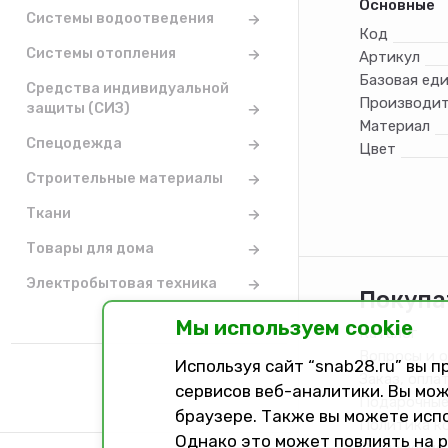
Основные
Системы водоотведения
Код
Системы отопления
Артикул
Базовая ед
Средства индивидуальной
Производит
защиты (СИЗ)
Материал
Спецодежда
Цвет
Строительные материалы
Ткани
Товары для дома
Электробытовая техника
Покупа
Мы используем cookie
Каталог
Вопросы и 
Используя сайт “snab28.ru” вы 
Заказ, опла
сервисов веб-аналитики. Вы мож
Подарочные
браузере. Также вы можете исп
Политика к
Однако это может повлиять на 
Соглашение 