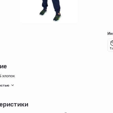
Ин
1
ие
% хлопок
еристики