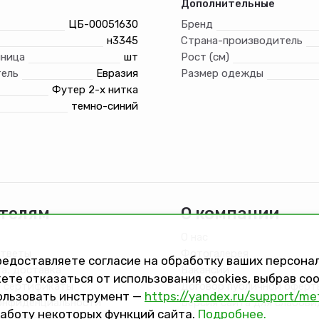
Дополнительные
ЦБ-00051630
Бренд
н3345
Страна-производитель
иница
шт
Рост (см)
ель
Евразия
Размер одежды
Футер 2-х нитка
темно-синий
телям
О компании
О нас
ответы
Фотогалерея
предоставляете согласие на обработку ваших персон
та, доставка
Вакансии
ете отказаться от использования cookies, выбрав с
 сертификаты
Договор публичной оферт
ользовать инструмент —
https://yandex.ru/support/me
онфиденциальности
Версия сайта для слабов
работу некоторых функций сайта.
Подробнее.
на обработку