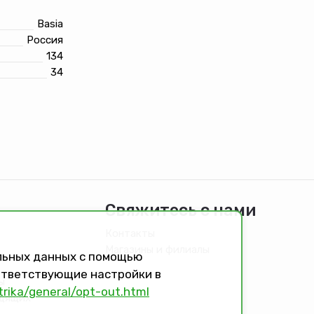
Basia
Россия
134
34
Свяжитесь с нами
Контакты
Магазины и филиалы
альных данных с помощью
оответствующие настройки в
ы
trika/general/opt-out.html
идящих