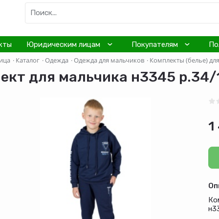
кты
Юридическим лицам
Покупателям
По
ица
·
Каталог
·
Одежда
·
Одежда для мальчиков
·
Комплекты (белье) дл
ект для мальчика н3345 р.34/
1
Оп
Ко
н3