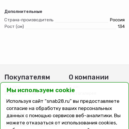
Дополнительные
Страна-производитель
Россия
Рост (см)
134
Покупателям
О компании
Каталог
О нас
Мы используем cookie
Вопросы и ответы
Фотогалерея
Заказ, оплата, доставка
Вакансии
Используя сайт “snab28.ru” вы предоставляете
Подарочные сертификаты
Договор публичной
согласие на обработку ваших персональных
оферты
Политика
данных с помощью сервисов веб-аналитики. Вы
конфиденциальности
Версия сайта для
можете отказаться от использования cookies,
слабовидящих
Соглашение на обработку