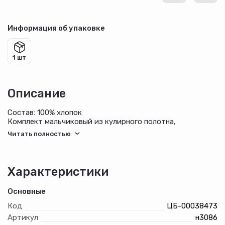
Информация об упаковке
1 шт
Описание
Состав: 100% хлопок
Комплект мальчиковый из кулирного полотна,
состоящий из джемпера и шорт. Джемпер с короткими
рукавами и круглым вырезом горловины, обработанным
бейкой из эластичного полотна. Шов ростка закрыт.
Спереди джемпер украшен шелкографией. Шорты из
полотна контрастного цвета с боковыми карманами с
Характеристики
отрезным бочком и широким поясом из основного
полотна.
Основные
Код
ЦБ-00038473
Артикул
н3086