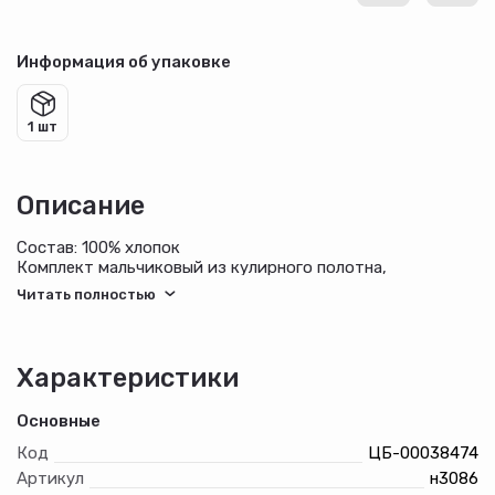
Информация об упаковке
1 шт
Описание
Состав: 100% хлопок
Комплект мальчиковый из кулирного полотна,
состоящий из джемпера и шорт. Джемпер с короткими
рукавами и круглым вырезом горловины, обработанным
бейкой из эластичного полотна. Шов ростка закрыт.
Спереди джемпер украшен шелкографией. Шорты из
полотна контрастного цвета с боковыми карманами с
Характеристики
отрезным бочком и широким поясом из основного
полотна.
Основные
Код
ЦБ-00038474
Артикул
н3086