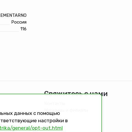
LEMENTARNO
Россия
116
Свяжитесь с нами
Контакты
Магазины и филиалы
альных данных с помощью
оответствующие настройки в
ы
trika/general/opt-out.html
идящих