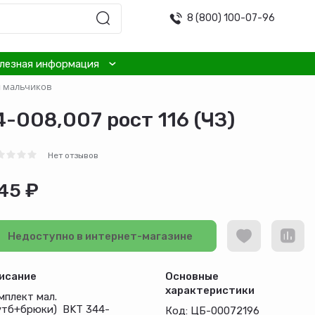
8 (800) 100-07-96
лезная информация
я мальчиков
-008,007 рост 116 (ЧЗ)
Нет отзывов
45 ₽
Недоступно в интернет-магазине
исание
Основные
характеристики
мплект мал.
утб+брюки) BKT 344-
Код: ЦБ-00072196