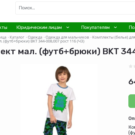
кты
Юридическим лицам
Покупателям
По
ица
·
Каталог
·
Одежда
·
Одежда для мальчиков
·
Комплекты (белье) дл
. (футб+брюки) BKT 344-008,007 рост 116 (ЧЗ)
ект мал. (футб+брюки) BKT 344
6
Оп
Ко
(ф