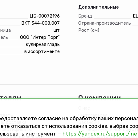
Дополнительные
ЦБ-00072196
Бренд
E
BKT 344-008,007
Страна-производитель
иница
шт
Рост (см)
ель
ООО "Интер Торг"
кулирная гладь
в ассортименте
телям
О компании
О нас
ответы
Фотогалерея
предоставляете согласие на обработку ваших персон
та, доставка
Вакансии
ете отказаться от использования cookies, выбрав с
 сертификаты
Договор публичной оферт
ользовать инструмент —
https://yandex.ru/support/me
онфиденциальности
Версия сайта для слабов