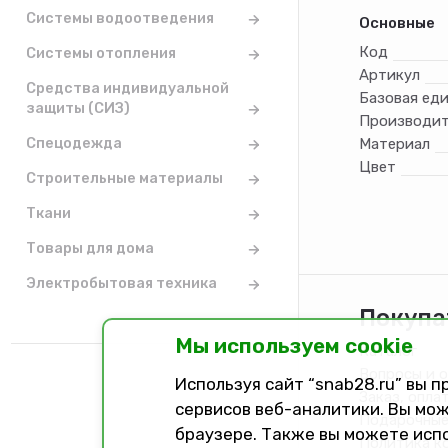
Системы водоотведения
Основные
Код
Системы отопления
Артикул
Средства индивидуальной
Базовая ед
защиты (СИЗ)
Производит
Спецодежда
Материал
Цвет
Строительные материалы
Ткани
Товары для дома
Электробытовая техника
Покупа
Мы используем cookie
Каталог
Вопросы и 
Используя сайт “snab28.ru” вы 
Заказ, опла
сервисов веб-аналитики. Вы мож
Подарочные
браузере. Также вы можете исп
Политика к