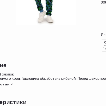
00
Ин
1
ие
% хлопок
ямого кроя. Горловина обработана рибаной. Перед декориро
орированы набивкой . Тип ткани-Кулирная гладь (супрем).
еристики