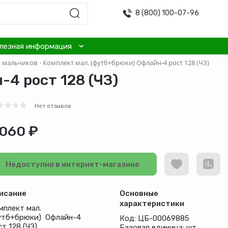
8 (800) 100-07-96
лезная информация
я мальчиков
·
Комплект мал. (футб+брюки) Офлайн-4 рост 128 (ЧЗ)
4 рост 128 (ЧЗ)
Нет отзывов
 060 ₽
Недоступно в интернет-магазине
исание
Основные
характеристики
мплект мал.
утб+брюки) Офлайн-4
Код: ЦБ-00069885
т 128 (ЧЗ)
Базовая единица: шт