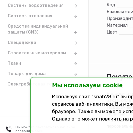
Код
Системы водоотведения
Базовая ед
Системы отопления
Производит
Материал
Средства индивидуальной
защиты (СИЗ)
Цвет
Спецодежда
Строительные материалы
Ткани
Товары для дома
Покупа
Мы используем cookie
Электробытовая техника
Каталог
Вопросы и 
Используя сайт “snab28.ru” вы 
Заказ, опла
сервисов веб-аналитики. Вы мож
Подарочные
браузере. Также вы можете исп
Политика к
Однако это может повлиять на 
Соглашение 
персональн
Вы можете заказать звонок, либо
позвонить сами
Разработано в
Dark Studio