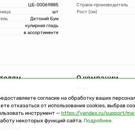
ЦБ-00069885
Страна-производитель
иница
шт
Рост (см)
ель
Детский Бум
кулирная гладь
в ассортименте
телям
О компании
О нас
ответы
Фотогалерея
предоставляете согласие на обработку ваших персон
та, доставка
Вакансии
ете отказаться от использования cookies, выбрав с
 сертификаты
Договор публичной оферт
ользовать инструмент —
https://yandex.ru/support/me
онфиденциальности
Версия сайта для слабов
работу некоторых функций сайта.
Подробнее.
на обработку
ых данных