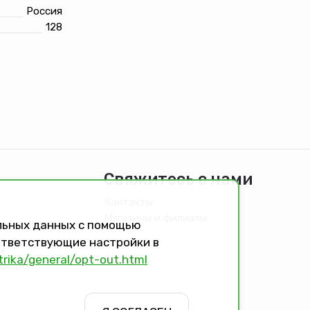
Россия
128
Свяжитесь с нами
Контакты
Магазины и филиалы
альных данных с помощью
оответствующие настройки в
ы
trika/general/opt-out.html
идящих