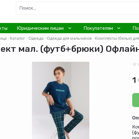
кты
Юридическим лицам
Покупателям
По
ица
·
Каталог
·
Одежда
·
Одежда для мальчиков
·
Комплекты (белье) дл
ект мал. (футб+брюки) Офлайн-
1
Оп
Ко
(ф
рос