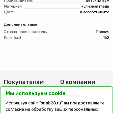
Производитель
Детский Бум
Материал
кулирная гладь
Цвет
в ассортименте
Дополнительные
Страна-производитель
Россия
Рост (см)
152
Покупателям
О компании
Каталог
О нас
Мы используем cookie
Вопросы и ответы
Фотогалерея
Заказ, оплата, доставка
Вакансии
Используя сайт “snab28.ru” вы предоставляете
Подарочные сертификаты
Договор публичной
согласие на обработку ваших персональных
оферты