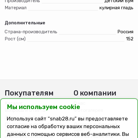
Производитель
Детский Бум
Материал
кулирная гладь
Дополнительные
Страна-производитель
Россия
Рост (см)
152
Покупателям
О компании
Каталог
О нас
Мы используем cookie
Вопросы и ответы
Фотогалерея
Заказ, оплата, доставка
Вакансии
Используя сайт “snab28.ru” вы предоставляете
Подарочные сертификаты
Договор публичной
согласие на обработку ваших персональных
оферты
Политика
данных с помощью сервисов веб-аналитики. Вы
конфиденциальности
Версия сайта для