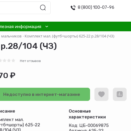
8 (800) 100-07-96
лезная информация
я мальчиков
·
Комплект мал. (футб+шорты) 625-22 р.28/104 (ЧЗ)
р.28/104 (ЧЗ)
Нет отзывов
70 ₽
Недоступно в интернет-магазине
исание
Основные
характеристики
мплект мал.
утб+шорты) 625-22
Код: ЦБ-00069875
8/104 (ЧЗ)
Артикул: 625-22