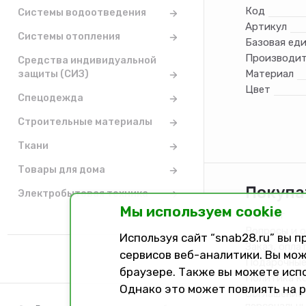
Код
Системы водоотведения
Артикул
Системы отопления
Базовая ед
Производит
Средства индивидуальной
защиты (СИЗ)
Материал
Цвет
Спецодежда
Строительные материалы
Ткани
Товары для дома
Покупа
Электробытовая техника
Мы используем cookie
Каталог
Вопросы и 
Используя сайт “snab28.ru” вы 
Заказ, опла
сервисов веб-аналитики. Вы мож
Подарочные
браузере. Также вы можете исп
Политика к
Однако это может повлиять на 
Соглашение 
персональн