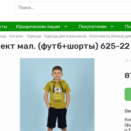
кты
Юридическим лицам
Покупателям
По
ица
·
Каталог
·
Одежда
·
Одежда для мальчиков
·
Комплекты (белье) дл
ект мал. (футб+шорты) 625-22 
8
Оп
Ко
(ф
р.2