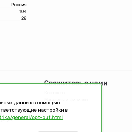
Россия
104
28
Свяжитесь с нами
Контакты
Магазины и филиалы
альных данных с помощью
оответствующие настройки в
ы
trika/general/opt-out.html
идящих