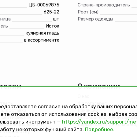
ЦБ-00069875
Страна-производитель
625-22
Рост (см)
иница
шт
Размер одежды
ель
Исток
кулирная гладь
в ассортименте
телям
О компании
О нас
ответы
Фотогалерея
предоставляете согласие на обработку ваших персон
та, доставка
Вакансии
ете отказаться от использования cookies, выбрав с
 сертификаты
Договор публичной оферт
ользовать инструмент —
https://yandex.ru/support/me
онфиденциальности
Версия сайта для слабов
работу некоторых функций сайта.
Подробнее.
на обработку
ых данных