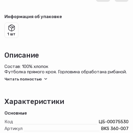
Информация об упаковке
1 шт
Описание
Состав: 100% хлопок
Футболка прямого кроя. Горловина обработана рибаной.
Перед декорирован принтом. Шорты на резинке,
декорированы принтом. Тип ткани:футболка - кулирная
гладь (супрем), шорты - футер 2х ниточный
Характеристики
Основные
Код
ЦБ-00075530
Артикул
BKS 360-007