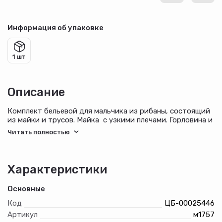
Информация об упаковке
1 шт
Описание
Комплект бельевой для мальчика из рибаны, состоящий
из майки и трусов. Майка с узкими плечами. Горловина и
проймы обработаны бейкой из полотна контрастного
цвета. На полочке выполнена шелкография. Трусы-плавки
с цельнокроеным поясом. "Ножки" обработаны бейкой
контрастного цвета.
Характеристики
Основные
Код
ЦБ-00025446
Артикул
м1757