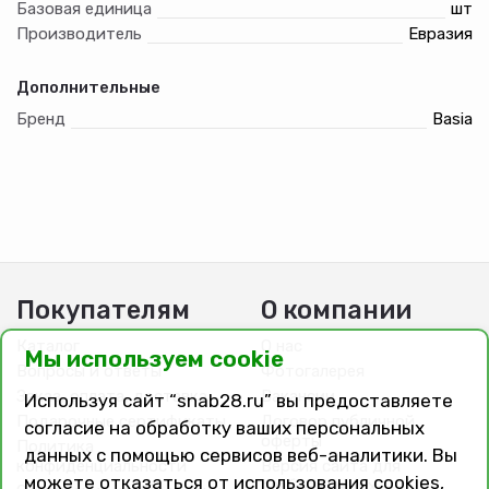
Базовая единица
шт
Производитель
Евразия
Дополнительные
Бренд
Basia
Покупателям
О компании
Каталог
О нас
Мы используем cookie
Вопросы и ответы
Фотогалерея
Заказ, оплата, доставка
Вакансии
Используя сайт “snab28.ru” вы предоставляете
Подарочные сертификаты
Договор публичной
согласие на обработку ваших персональных
оферты
Политика
данных с помощью сервисов веб-аналитики. Вы
конфиденциальности
Версия сайта для
можете отказаться от использования cookies,
слабовидящих