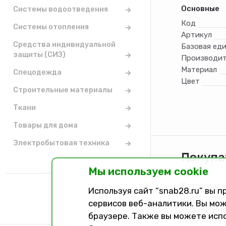
Основные
Системы водоотведения
Код
Системы отопления
Артикул
Средства индивидуальной
Базовая ед
защиты (СИЗ)
Производит
Материал
Спецодежда
Цвет
Строительные материалы
Ткани
Товары для дома
Электробытовая техника
Покупа
Мы используем cookie
Каталог
Вопросы и 
Используя сайт “snab28.ru” вы 
Заказ, опла
сервисов веб-аналитики. Вы мож
Подарочные
браузере. Также вы можете исп
Политика к