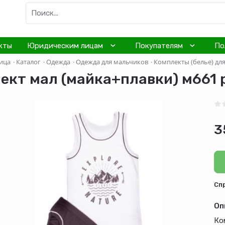
кты
Юридическим лицам
Покупателям
По
ица
·
Каталог
·
Одежда
·
Одежда для мальчиков
·
Комплекты (белье) дл
ект мал (майка+плавки) м661 р
3
Cп
Оп
Ко