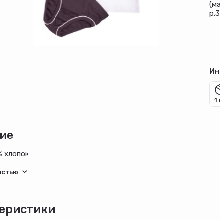
(м
р.3
Ин
1
ие
% хлопок
еристики