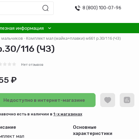
8 (800) 100-07-96
лезная информация
я мальчиков
·
Комплект мал (майка+плавки) м661 р.30/116 (ЧЗ)
.30/116 (ЧЗ)
Нет отзывов
55 ₽
Недоступно в интернет-магазине
равочно есть в наличии в
1-х магазинах
исание
Основные
характеристики
мплект мал