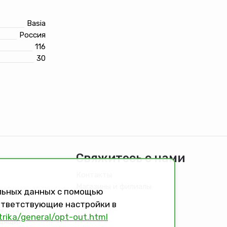
Basia
Россия
116
30
Свяжитесь с нами
Контакты
Магазины и филиалы
альных данных с помощью
оответствующие настройки в
ы
trika/general/opt-out.html
идящих