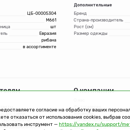
Дополнительные
ЦБ-00005304
Бренд
М661
Страна-производитель
иница
шт
Рост (см)
ель
Евразия
Размер одежды
рибана
в ассортименте
телям
О компании
О нас
ответы
Фотогалерея
предоставляете согласие на обработку ваших персон
та, доставка
Вакансии
ете отказаться от использования cookies, выбрав с
 сертификаты
Договор публичной оферт
ользовать инструмент —
https://yandex.ru/support/me
онфиденциальности
Версия сайта для слабов