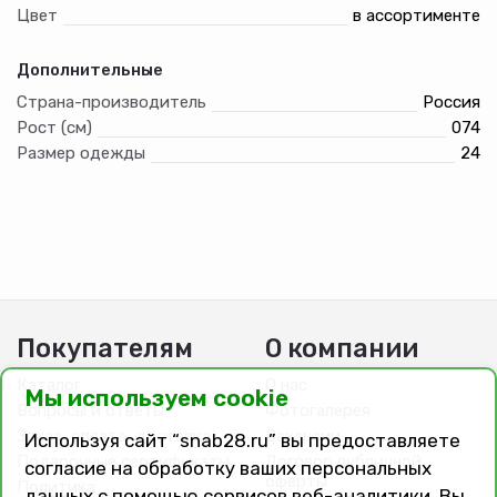
Цвет
в ассортименте
Дополнительные
Страна-производитель
Россия
Рост (см)
074
Размер одежды
24
Покупателям
О компании
Каталог
О нас
Мы используем cookie
Вопросы и ответы
Фотогалерея
Заказ, оплата, доставка
Вакансии
Используя сайт “snab28.ru” вы предоставляете
Подарочные сертификаты
Договор публичной
согласие на обработку ваших персональных
оферты
Политика
данных с помощью сервисов веб-аналитики. Вы