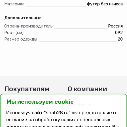
Материал
футер без начеса
Дополнительные
Страна-производитель
Россия
Рост (см)
092
Размер одежды
28
Покупателям
О компании
Каталог
О нас
Мы используем cookie
Вопросы и ответы
Фотогалерея
Заказ, оплата, доставка
Вакансии
Используя сайт “snab28.ru” вы предоставляете
Подарочные сертификаты
Договор публичной
согласие на обработку ваших персональных
оферты
Политика
данных с помощью сервисов веб-аналитики. Вы