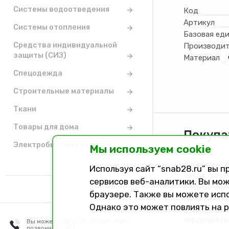
Системы водоотведения
Код
Артикул
Системы отопления
Базовая ед
Средства индивидуальной
Производит
защиты (СИЗ)
Материал
Спецодежда
Строительные материалы
Ткани
Товары для дома
Покупа
Электробытовая техника
Мы используем cookie
Каталог
Вопросы и 
Используя сайт “snab28.ru” вы 
Заказ, опла
сервисов веб-аналитики. Вы мож
Подарочные
браузере. Также вы можете исп
Политика к
Однако это может повлиять на 
Соглашение 
персональн
Вы можете заказать звонок, либо
позвонить сами