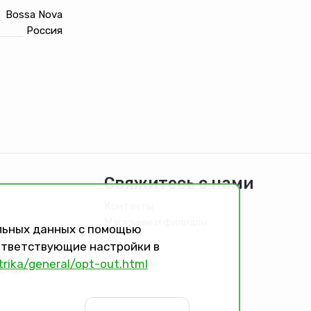
Bossa Nova
Россия
Свяжитесь с нами
Контакты
Магазины и филиалы
альных данных с помощью
оответствующие настройки в
ы
trika/general/opt-out.html
идящих