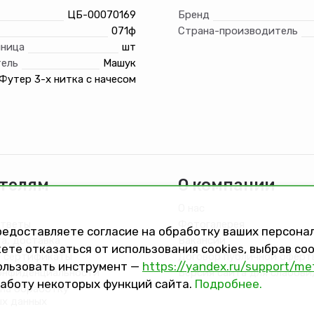
ЦБ-00070169
Бренд
071ф
Страна-производитель
иница
шт
ель
Машук
Футер 3-х нитка с начесом
телям
О компании
О нас
ответы
Фотогалерея
предоставляете согласие на обработку ваших персон
та, доставка
Вакансии
ете отказаться от использования cookies, выбрав с
 сертификаты
Договор публичной оферт
ользовать инструмент —
https://yandex.ru/support/me
онфиденциальности
Версия сайта для слабов
работу некоторых функций сайта.
Подробнее.
на обработку
ых данных