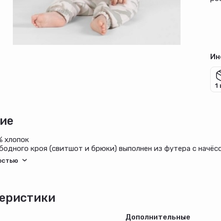
Ин
1
ие
% хлопок
одного кроя (свитшот и брюки) выполнен из футера с начёсом
резинке, на поясе шнур.
еристики
Дополнительные