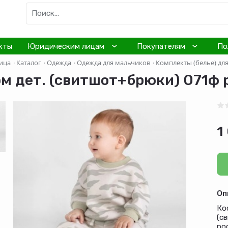
кты
Юридическим лицам
Покупателям
По
ица
·
Каталог
·
Одежда
·
Одежда для мальчиков
·
Комплекты (белье) дл
м дет. (свитшот+брюки) 071ф р
1
Оп
Ко
(с
рос