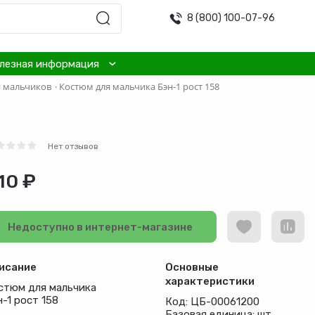
8 (800) 100-07-96
лезная информация
я мальчиков
·
Костюм для мальчика Бэн-1 рост 158
Нет отзывов
10 ₽
Недоступно в интернет-магазине
исание
Основные
характеристики
стюм для мальчика
н-1 рост 158
Код: ЦБ-00061200
Базовая единица: шт