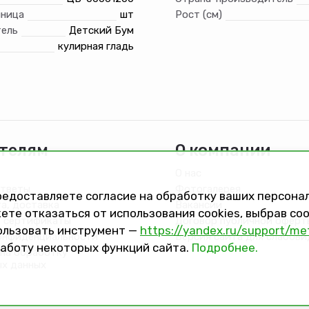
иница
шт
Рост (см)
ель
Детский Бум
кулирная гладь
телям
О компании
О нас
ответы
Фотогалерея
предоставляете согласие на обработку ваших персон
та, доставка
Вакансии
ете отказаться от использования cookies, выбрав с
 сертификаты
Договор публичной оферт
ользовать инструмент —
https://yandex.ru/support/me
онфиденциальности
Версия сайта для слабов
работу некоторых функций сайта.
Подробнее.
на обработку
ых данных