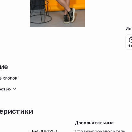
Ин
1
ие
% хлопок
еристики
Дополнительные
ЦБ-00061200
Страна-производитель