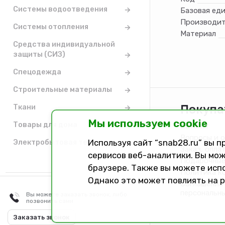
Системы водоотведения
Базовая ед
Производит
Системы отопления
Материал
Средства индивидуальной
защиты (СИЗ)
Спецодежда
Строительные материалы
Покупа
Ткани
Мы используем cookie
Товары для дома
Каталог
Вопросы и 
Используя сайт “snab28.ru” вы 
Электробытовая техника
Заказ, опла
сервисов веб-аналитики. Вы мож
Подарочные
браузере. Также вы можете исп
Политика к
Однако это может повлиять на 
Соглашение 
персональн
Вы можете заказать звонок, либо
позвонить сами
Разработано в
Dark Studio
Заказать звонок