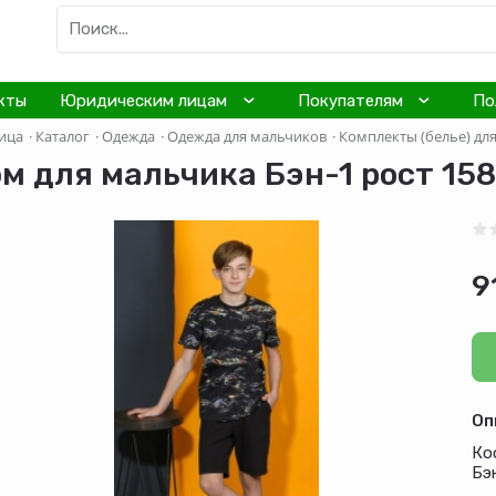
кты
Юридическим лицам
Покупателям
По
ица
·
Каталог
·
Одежда
·
Одежда для мальчиков
·
Комплекты (белье) дл
м для мальчика Бэн-1 рост 158
9
Оп
Ко
Бэ