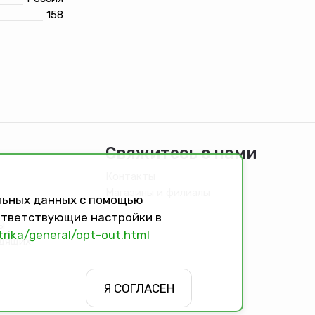
158
Свяжитесь с нами
Контакты
Магазины и филиалы
альных данных с помощью
оответствующие настройки в
ы
trika/general/opt-out.html
идящих
Я СОГЛАСЕН