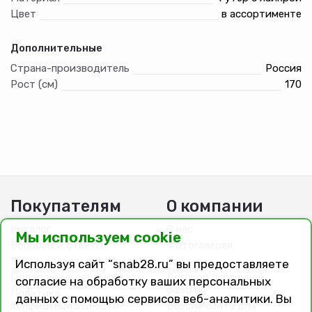
Цвет
в ассортименте
Дополнительные
Страна-производитель
Россия
Рост (см)
170
Покупателям
О компании
Каталог
О нас
Мы используем cookie
Вопросы и ответы
Фотогалерея
Заказ, оплата, доставка
Вакансии
Используя сайт “snab28.ru” вы предоставляете
Подарочные сертификаты
Договор публичной
согласие на обработку ваших персональных
оферты
Политика
данных с помощью сервисов веб-аналитики. Вы
конфиденциальности
Версия сайта для