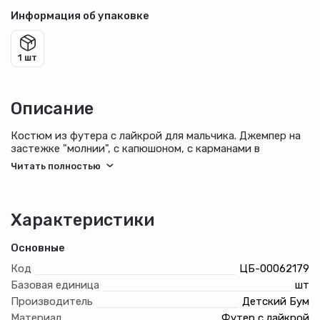
Информация об упаковке
1 шт
Описание
Костюм из футера с лайкрой для мальчика. Джемпер на
застежке "молнии", с капюшоном, с карманами в
рельефах полочек, рукавами покроя "реглан", на
манжетах. Брюки с боковыми карманами, на манжетах,
на притачном поясе с отстроченной эластичной тесьмой
и внутренним шнуром для регулировки плотности
посадки на талии.
Характеристики
Модель дополнена кантами вдоль рельефов полочек,
Основные
средних швов рукавов и по бокам брюк.
Код
ЦБ-00062179
Базовая единица
шт
Производитель
Детский Бум
Материал
Футер с лайкрой