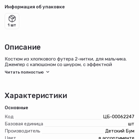
Информация об упаковке
1 шт
Описание
Костюм из хлопкового футера 2-нитки, для мальчика.
Джемпер с капюшоном со шнуром, с эффектной
вставкой-воротником, с карманом "кенгуру",
декорирован контрастными нашивками. Брюки с
боковыми карманами, на притачном поясе с
отстроченной эластичной тесьмой и внутренним
шнуром, на эластичной тесьме по низу.
Характеристики
Основные
Код
ЦБ-00062247
Базовая единица
шт
Производитель
Детский Бум
Цвет
в ассортименте