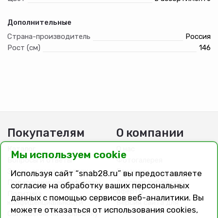
Дополнительные
Страна-производитель
Россия
Рост (см)
146
Покупателям
О компании
Каталог
О нас
Мы используем cookie
Вопросы и ответы
Фотогалерея
Заказ, оплата, доставка
Вакансии
Используя сайт “snab28.ru” вы предоставляете
Подарочные сертификаты
Договор публичной
согласие на обработку ваших персональных
оферты
Политика
данных с помощью сервисов веб-аналитики. Вы
конфиденциальности
Версия сайта для
можете отказаться от использования cookies,
слабовидящих
Соглашение на обработку