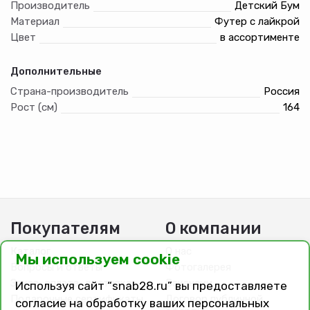
Производитель
Детский Бум
Материал
Футер с лайкрой
Цвет
в ассортименте
Дополнительные
Страна-производитель
Россия
Рост (см)
164
Покупателям
О компании
Каталог
О нас
Мы используем cookie
Вопросы и ответы
Фотогалерея
Заказ, оплата, доставка
Вакансии
Используя сайт “snab28.ru” вы предоставляете
Подарочные сертификаты
Договор публичной
согласие на обработку ваших персональных