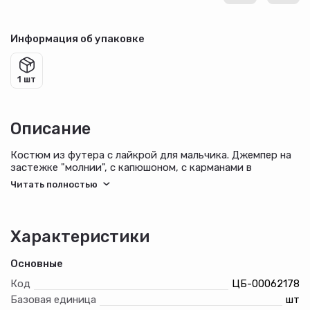
Информация об упаковке
1 шт
Описание
Костюм из футера с лайкрой для мальчика. Джемпер на
застежке "молнии", с капюшоном, с карманами в
рельефах полочек, рукавами покроя "реглан", на
манжетах. Брюки с боковыми карманами, на манжетах,
на притачном поясе с отстроченной эластичной тесьмой
и внутренним шнуром для регулировки плотности
посадки на талии.
Характеристики
Модель дополнена кантами вдоль рельефов полочек,
Основные
средних швов рукавов и по бокам брюк.
Код
ЦБ-00062178
Базовая единица
шт