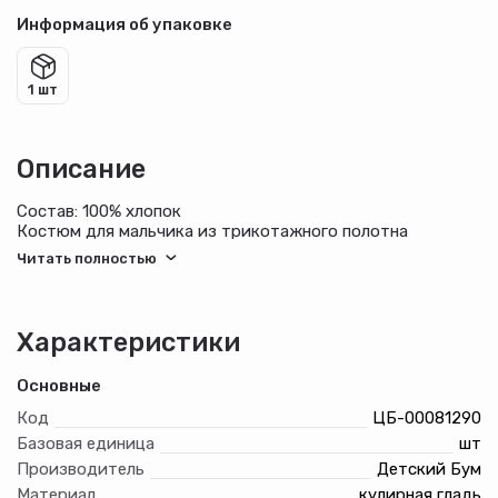
Информация об упаковке
1 шт
Описание
Состав: 100% хлопок
Костюм для мальчика из трикотажного полотна
"кулирка", состоящий из футболки и брюк. Футболка -
из гладкокрашеного полотна, классического покроя, с
горловиной овальной формы, обработанной втачной
планкой, короткими втачными рукавами и принтом на
полочке, выполненным методом шелкографии. Брюки - из
Характеристики
полотна в клетку, на притачном поясе с эластичной
тесьмой внутри и карманами в боковых швах с
Основные
окантованными входами
Код
ЦБ-00081290
Базовая единица
шт
Производитель
Детский Бум
Материал
кулирная гладь