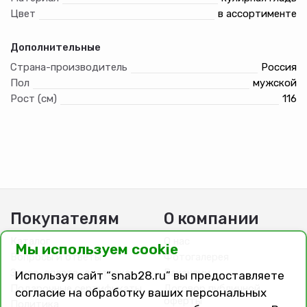
Цвет
в ассортименте
Дополнительные
Страна-производитель
Россия
Пол
мужской
Рост (см)
116
Покупателям
О компании
Каталог
О нас
Мы используем cookie
Вопросы и ответы
Фотогалерея
Заказ, оплата, доставка
Вакансии
Используя сайт “snab28.ru” вы предоставляете
Подарочные сертификаты
Договор публичной
согласие на обработку ваших персональных
оферты
Политика