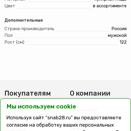
Цвет
в ассортименте
Дополнительные
Страна-производитель
Россия
Пол
мужской
Рост (см)
122
Покупателям
О компании
Каталог
О нас
Мы используем cookie
Вопросы и ответы
Фотогалерея
Заказ, оплата, доставка
Вакансии
Используя сайт “snab28.ru” вы предоставляете
Подарочные сертификаты
Договор публичной
согласие на обработку ваших персональных
оферты
Политика