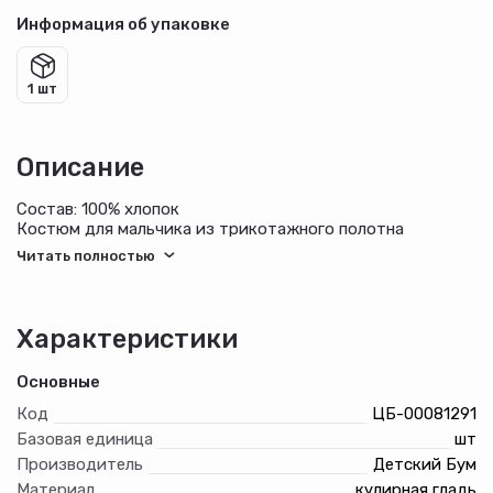
Информация об упаковке
1 шт
Описание
Состав: 100% хлопок
Костюм для мальчика из трикотажного полотна
"кулирка", состоящий из футболки и брюк. Футболка -
из гладкокрашеного полотна, классического покроя, с
горловиной овальной формы, обработанной втачной
планкой, короткими втачными рукавами и принтом на
полочке, выполненным методом шелкографии. Брюки - из
Характеристики
полотна в клетку, на притачном поясе с эластичной
тесьмой внутри и карманами в боковых швах с
Основные
окантованными входами
Код
ЦБ-00081291
Базовая единица
шт
Производитель
Детский Бум
Материал
кулирная гладь