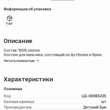
Информация об упаковке
1 шт
Описание
Состав: 100% хлопок
Костюм для мальчика ,состоящий из футболки и брюк.
Футболка - из гладкокрашеного полотна "кулирка",
классического покроя, с короткими втачными рукавами,
горловиной овальной формы, обработанной втачной
планкой, и принтом вцентре переда, выполненным в
технике шелкографии. Брюки - из полотна с набивным
Характеристики
рисунком, прямого силуэта, на притачном поясе с
эластичнойтесьмой внутри и карманами в боковых швах,
Основные
входы в которые окантованы основным материалом.
Код
ЦБ-00083225
Базовая единица
шт
Производитель
Детский Бум