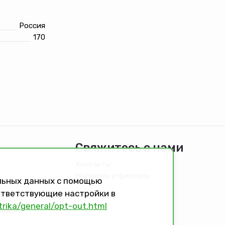
Россия
170
Свяжитесь с нами
Контакты
Магазины и филиалы
альных данных с помощью
оответствующие настройки в
ы
trika/general/opt-out.html
идящих