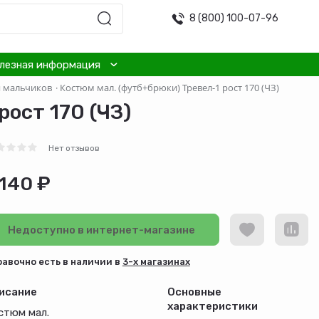
8 (800) 100-07-96
лезная информация
я мальчиков
·
Костюм мал. (футб+брюки) Тревел-1 рост 170 (ЧЗ)
ост 170 (ЧЗ)
Нет отзывов
 140 ₽
Недоступно в интернет-магазине
равочно есть в наличии в
3-х магазинах
исание
Основные
характеристики
стюм мал.