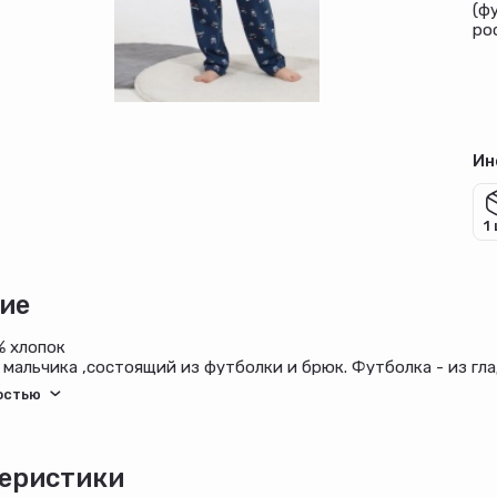
(ф
рос
Ин
1
ие
% хлопок
мальчика ,состоящий из футболки и брюк. Футболка - из глад
тачными рукавами, горловиной овальной формы, обработанно
 в технике шелкографии. Брюки - из полотна с набивным рису
есьмой внутри и карманами в боковых швах, входы в которы
еристики