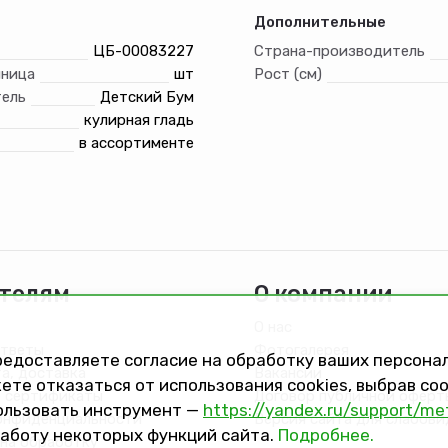
Дополнительные
ЦБ-00083227
Страна-производитель
иница
шт
Рост (см)
ель
Детский Бум
кулирная гладь
в ассортименте
телям
О компании
О нас
ответы
Фотогалерея
предоставляете согласие на обработку ваших персон
та, доставка
Вакансии
ете отказаться от использования cookies, выбрав с
 сертификаты
Договор публичной оферт
ользовать инструмент —
https://yandex.ru/support/me
онфиденциальности
Версия сайта для слабов
работу некоторых функций сайта.
Подробнее.
на обработку