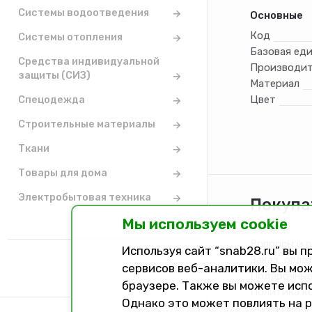
Системы водоотведения
Основные
Код
Системы отопления
Базовая ед
Средства индивидуальной
Производит
защиты (СИЗ)
Материал
Спецодежда
Цвет
Строительные материалы
Ткани
Товары для дома
Электробытовая техника
Покупа
Мы используем cookie
Каталог
Вопросы и 
Используя сайт “snab28.ru” вы 
Заказ, опла
сервисов веб-аналитики. Вы мож
Подарочные
браузере. Также вы можете исп
Политика к
Однако это может повлиять на 
Соглашение 