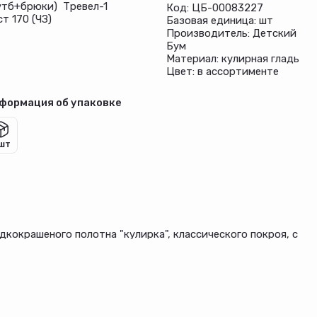
утб+брюки) Тревел-1
Код: ЦБ-00083227
т 170 (ЧЗ)
Базовая единица: шт
Производитель: Детский
Бум
Материал: кулирная гладь
Цвет: в ассортименте
формация об упаковке
 шт
кокрашеного полотна "кулирка", классического покроя, с
й втачной планкой, и принтом вцентре переда,
нком, прямого силуэта, на притачном поясе с
е окантованы основным материалом.