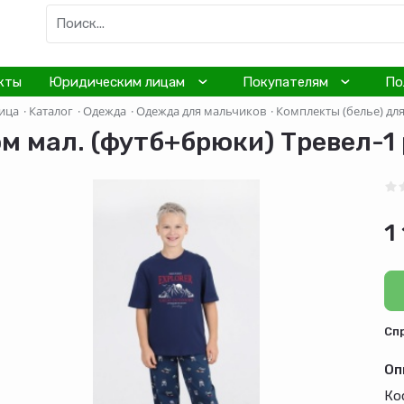
кты
Юридическим лицам
Покупателям
По
ица
·
Каталог
·
Одежда
·
Одежда для мальчиков
·
Комплекты (белье) дл
м мал. (футб+брюки) Тревел-1 р
1
Cп
Оп
Ко