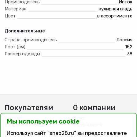
Производитель
Исток
Материал
кулирная гладь
Цвет
в ассортименте
Дополнительные
Страна-производитель
Россия
Рост (см)
152
Размер одежды
38
Покупателям
О компании
Каталог
О нас
Мы используем cookie
Вопросы и ответы
Фотогалерея
Заказ, оплата, доставка
Вакансии
Используя сайт “snab28.ru” вы предоставляете