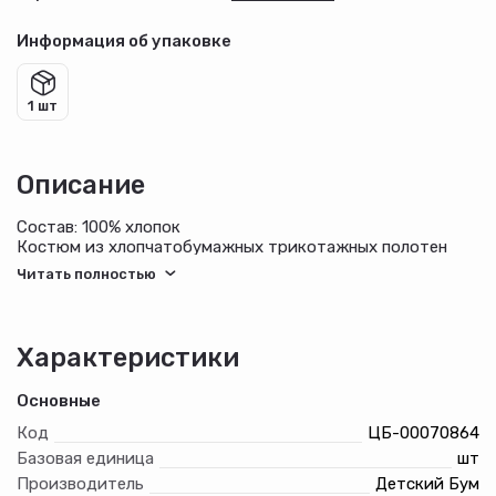
Информация об упаковке
1 шт
Описание
Состав: 100% хлопок
Костюм из хлопчатобумажных трикотажных полотен
кулирного переплетения. Футболка с контрастными
вставками вдоль линии плеч, с короткими рукавами, с
принтом. Шорты из полотна с рисунком эксклюзивного
дизайна; модель с карманами, на притачном поясе с
отстроченной эластичной тесьмой.
Характеристики
Основные
Код
ЦБ-00070864
Базовая единица
шт
Производитель
Детский Бум