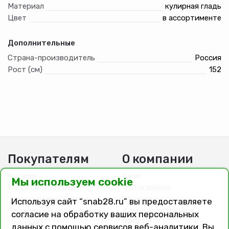
Материал
кулирная гладь
Цвет
в ассортименте
Дополнительные
Страна-производитель
Россия
Рост (см)
152
Покупателям
О компании
Каталог
О нас
Мы используем cookie
Вопросы и ответы
Фотогалерея
Заказ, оплата, доставка
Вакансии
Используя сайт “snab28.ru” вы предоставляете
Подарочные сертификаты
Договор публичной
согласие на обработку ваших персональных
оферты
Политика
данных с помощью сервисов веб-аналитики. Вы