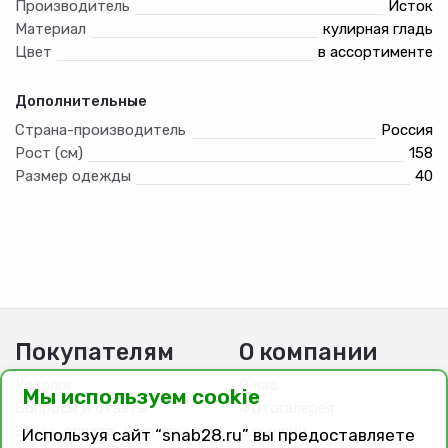
Производитель
Исток
Материал
кулирная гладь
Цвет
в ассортименте
Дополнительные
Страна-производитель
Россия
Рост (см)
158
Размер одежды
40
Покупателям
О компании
Каталог
О нас
Мы используем cookie
Вопросы и ответы
Фотогалерея
Заказ, оплата, доставка
Вакансии
Используя сайт “snab28.ru” вы предоставляете