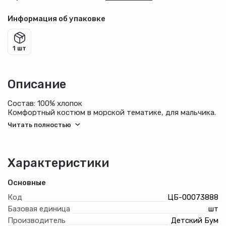
Информация об упаковке
1 шт
Описание
Состав: 100% хлопок
Комфортный костюм в морской тематике, для мальчика.
Футболка со слегка спущенной линией плеч, выполненная
из хлопкового трикотажного полотна кулирного
переплетения с набивным рисунком в полоску
нестандартного дизайна, деталь горловины - из рибаны.
Шорты из однотоного хлопкового полотна, с боковыми
Характеристики
карманами, на притачном поясе с отстроченной
эластичной тесьмой.
Основные
Код
ЦБ-00073888
Базовая единица
шт
Производитель
Детский Бум