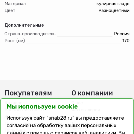
Материал
кулирная гладь
Цвет
Разноцветный
Дополнительные
Страна-производитель
Россия
Рост (см)
170
Покупателям
О компании
Каталог
О нас
Мы используем cookie
Вопросы и ответы
Фотогалерея
Заказ, оплата, доставка
Вакансии
Используя сайт “snab28.ru” вы предоставляете
Подарочные сертификаты
Договор публичной
согласие на обработку ваших персональных
оферты
Политика
данных с помощью сервисов веб-аналитики. Вы