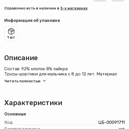
Cправочно есть в наличии в
3-х магазинах
Информация об упаковке
1 шт
Описание
Состав: 92% хлопок 8% лайкра
Трусы-шортики для мальчика с 8 до 12 лет. Материал
ткани кулирка с лайкрой разных цветов с оригинальным
принтом. Трусы без боковых швов, что придает еще
большее удобство при носке.
Характеристики
Основные
Код
ЦБ-00091711
Базовая единица
шт