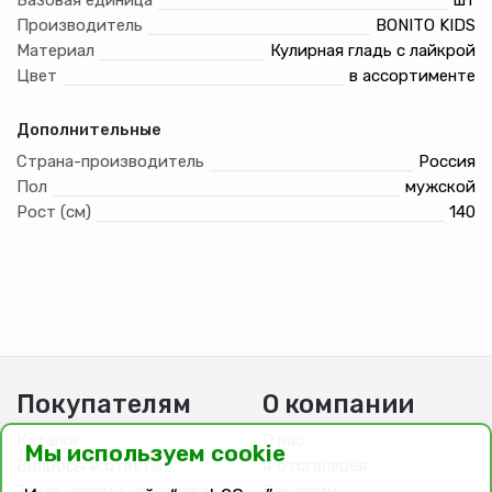
Производитель
BONITO KIDS
Материал
Кулирная гладь с лайкрой
Цвет
в ассортименте
Дополнительные
Страна-производитель
Россия
Пол
мужской
Рост (см)
140
Покупателям
О компании
Каталог
О нас
Мы используем cookie
Вопросы и ответы
Фотогалерея
Заказ, оплата, доставка
Вакансии