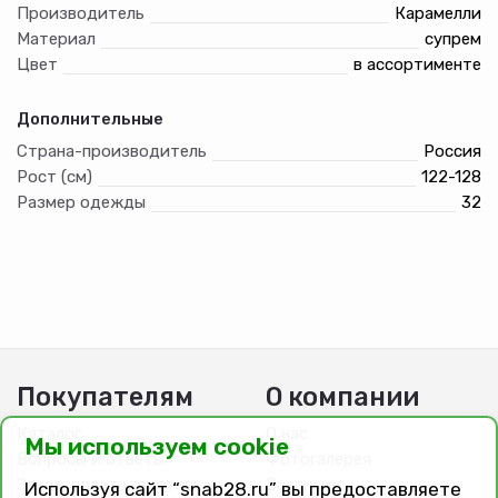
Производитель
Карамелли
Материал
супрем
Цвет
в ассортименте
Дополнительные
Страна-производитель
Россия
Рост (см)
122-128
Размер одежды
32
Покупателям
О компании
Каталог
О нас
Мы используем cookie
Вопросы и ответы
Фотогалерея
Заказ, оплата, доставка
Вакансии
Используя сайт “snab28.ru” вы предоставляете