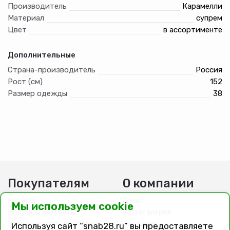
Производитель
Карамелли
Материал
супрем
Цвет
в ассортименте
Дополнительные
Страна-производитель
Россия
Рост (см)
152
Размер одежды
38
Покупателям
О компании
Каталог
О нас
Мы используем cookie
Вопросы и ответы
Фотогалерея
Заказ, оплата, доставка
Вакансии
Используя сайт “snab28.ru” вы предоставляете