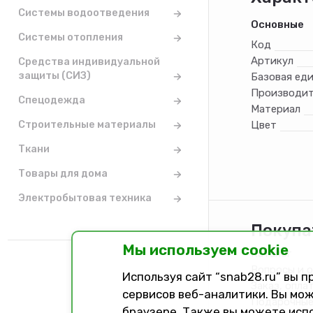
Системы водоотведения
Основные
Системы отопления
Код
Артикул
Средства индивидуальной
защиты (СИЗ)
Базовая ед
Производит
Спецодежда
Материал
Строительные материалы
Цвет
Ткани
Товары для дома
Электробытовая техника
Покупа
Мы используем cookie
Каталог
Вопросы и 
Используя сайт “snab28.ru” вы 
Заказ, опла
сервисов веб-аналитики. Вы мож
Подарочные
браузере. Также вы можете исп