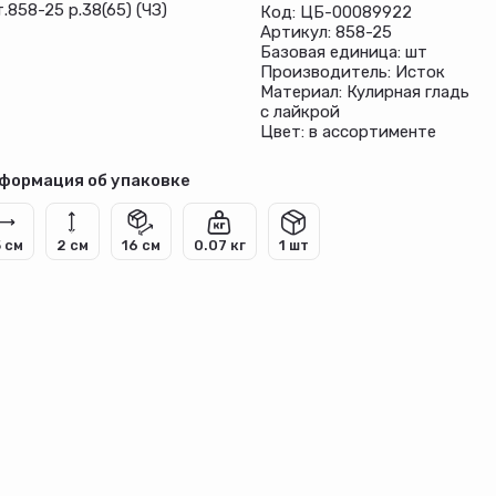
.858-25 р.38(65) (ЧЗ)
Код: ЦБ-00089922
Артикул: 858-25
Базовая единица: шт
Производитель: Исток
Материал: Кулирная гладь
с лайкрой
Цвет: в ассортименте
формация об упаковке
5 см
2 см
16 см
0.07 кг
1 шт