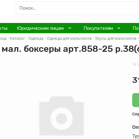
кты
Юридическим лицам
Покупателям
По
ица
·
Каталог
·
Одежда
·
Одежда для мальчиков
·
Трусы для мальчиков
·
 мал. боксеры арт.858-25 р.38(6
3
Cп
Оп
Тр