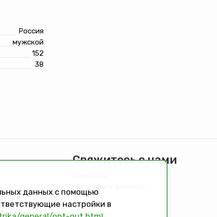
Россия
мужской
152
38
Свяжитесь с нами
Контакты
Магазины и филиалы
альных данных с помощью
оответствующие настройки в
ы
trika/general/opt-out.html