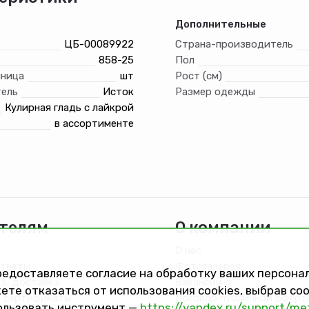
Дополнительные
ЦБ-00089922
Страна-производитель
858-25
Пол
иница
шт
Рост (см)
ель
Исток
Размер одежды
Кулирная гладь с лайкрой
в ассортименте
телям
О компании
О нас
ответы
Фотогалерея
предоставляете согласие на обработку ваших персон
та, доставка
Вакансии
ете отказаться от использования cookies, выбрав с
 сертификаты
Договор публичной оферт
ользовать инструмент —
https://yandex.ru/support/me