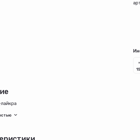
арт
Ин
1
ие
+лайкра
еристики