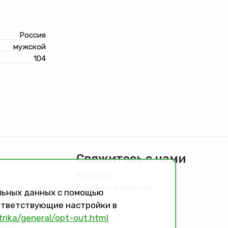
Россия
мужской
104
Свяжитесь с нами
Контакты
Магазины и филиалы
альных данных с помощью
оответствующие настройки в
ы
trika/general/opt-out.html
идящих