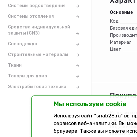
Характ
Системы водоотведения
Основные
Системы отопления
Код
Средства индивидуальной
Базовая ед
защиты (СИЗ)
Производит
Материал
Спецодежда
Цвет
Строительные материалы
Ткани
Товары для дома
Электробытовая техника
Покупа
Мы используем cookie
Каталог
Вопросы и 
Используя сайт “snab28.ru” вы 
Заказ, опла
сервисов веб-аналитики. Вы мож
Подарочные
браузере. Также вы можете исп
Политика к