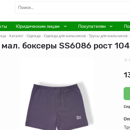
кты
Юридическим лицам
Покупателям
По
ица
·
Каталог
·
Одежда
·
Одежда для мальчиков
·
Трусы для мальчиков
·
 мал. боксеры SS6086 рост 104
1
Cп
Оп
Тр