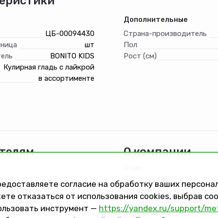
еристики
Дополнительные
ЦБ-00094430
Страна-производитель
иница
шт
Пол
ель
BONITO KIDS
Рост (см)
Кулирная гладь с лайкрой
в ассортименте
телям
О компании
О нас
ответы
Фотогалерея
предоставляете согласие на обработку ваших персон
та, доставка
Вакансии
ете отказаться от использования cookies, выбрав с
 сертификаты
Договор публичной оферт
ользовать инструмент —
https://yandex.ru/support/me
онфиденциальности
Версия сайта для слабов