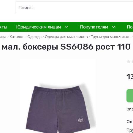
кты
Юридическим лицам
Покупателям
По
ица
·
Каталог
·
Одежда
·
Одежда для мальчиков
·
Трусы для мальчиков
·
 мал. боксеры SS6086 рост 110 
1
Cп
Оп
Тр