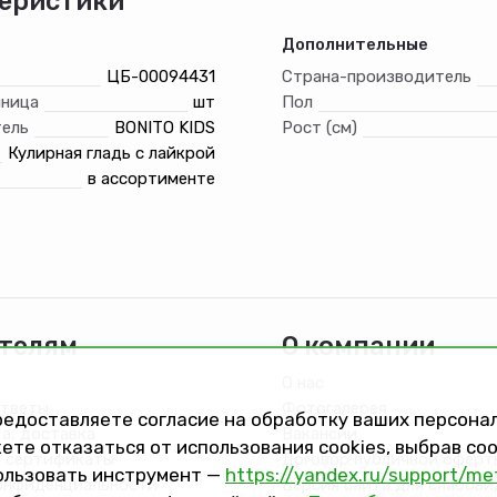
еристики
Дополнительные
ЦБ-00094431
Страна-производитель
иница
шт
Пол
ель
BONITO KIDS
Рост (см)
Кулирная гладь с лайкрой
в ассортименте
телям
О компании
О нас
ответы
Фотогалерея
предоставляете согласие на обработку ваших персон
та, доставка
Вакансии
ете отказаться от использования cookies, выбрав с
 сертификаты
Договор публичной оферт
ользовать инструмент —
https://yandex.ru/support/me
онфиденциальности
Версия сайта для слабов