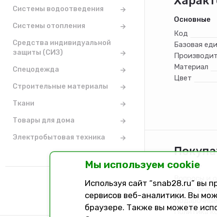
Характ
Системы водоотведения
Основные
Системы отопления
Код
Средства индивидуальной
Базовая ед
защиты (СИЗ)
Производит
Материал
Спецодежда
Цвет
Строительные материалы
Ткани
Товары для дома
Электробытовая техника
Покупа
Мы используем cookie
Каталог
Вопросы и 
Используя сайт “snab28.ru” вы 
Заказ, опла
сервисов веб-аналитики. Вы мож
Подарочные
браузере. Также вы можете исп
Политика к