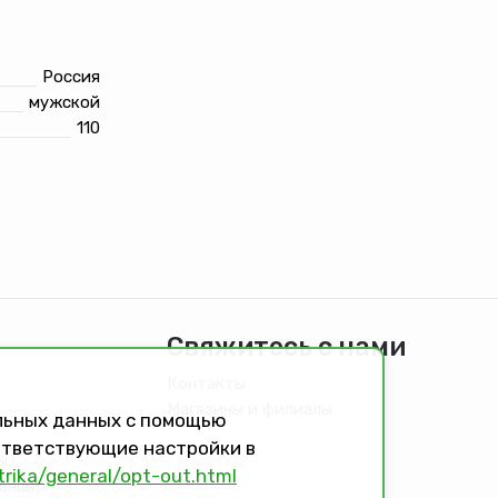
Россия
мужской
110
Свяжитесь с нами
Контакты
Магазины и филиалы
альных данных с помощью
оответствующие настройки в
ы
trika/general/opt-out.html
идящих