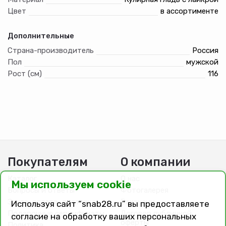
Цвет
в ассортименте
Дополнительные
Страна-производитель
Россия
Пол
мужской
Рост (см)
116
Покупателям
О компании
Каталог
О нас
Мы используем cookie
Вопросы и ответы
Фотогалерея
Заказ, оплата, доставка
Вакансии
Используя сайт “snab28.ru” вы предоставляете
Подарочные сертификаты
Договор публичной
согласие на обработку ваших персональных
оферты
Политика