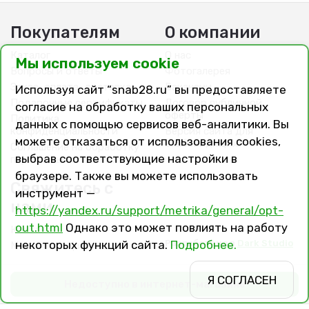
Покупателям
О компании
Каталог
О нас
Мы используем cookie
Вопросы и ответы
Фотогалерея
Заказ, оплата, доставка
Вакансии
Используя сайт “snab28.ru” вы предоставляете
Подарочные сертификаты
Договор публичной
согласие на обработку ваших персональных
оферты
Политика
данных с помощью сервисов веб-аналитики. Вы
конфиденциальности
Версия сайта для
можете отказаться от использования cookies,
слабовидящих
Соглашение на обработку
выбрав соответствующие настройки в
персональных данных
браузере. Также вы можете использовать
Свяжитесь с
инструмент —
нами
https://yandex.ru/support/metrika/general/opt-
out.html
Однако это может повлиять на работу
Контакты
Разработано в
Dark Studio
некоторых функций сайта.
Подробнее.
Магазины и филиалы
Я СОГЛАСЕН
Недоступно в интернет-магазине