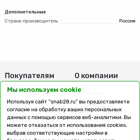
зависимости от его специализации.
Дополнительные
Страна-производитель
Россия
Покупателям
О компании
Каталог
О нас
Мы используем cookie
Вопросы и ответы
Фотогалерея
Заказ, оплата, доставка
Вакансии
Используя сайт “snab28.ru” вы предоставляете
Подарочные сертификаты
Договор публичной
согласие на обработку ваших персональных
оферты
Политика
данных с помощью сервисов веб-аналитики. Вы
конфиденциальности
Версия сайта для
можете отказаться от использования cookies,
слабовидящих
Соглашение на обработку
выбрав соответствующие настройки в
персональных данных