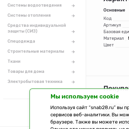
Системы водоотведения
Основные
Системы отопления
Код
Артикул
Средства индивидуальной
защиты (СИЗ)
Базовая ед
Материал
Спецодежда
Цвет
Строительные материалы
Ткани
Товары для дома
Электробытовая техника
Покупа
Мы используем cookie
Каталог
Вопросы и 
Используя сайт “snab28.ru” вы 
Заказ, опла
сервисов веб-аналитики. Вы мож
Подарочные
браузере. Также вы можете исп
Политика к