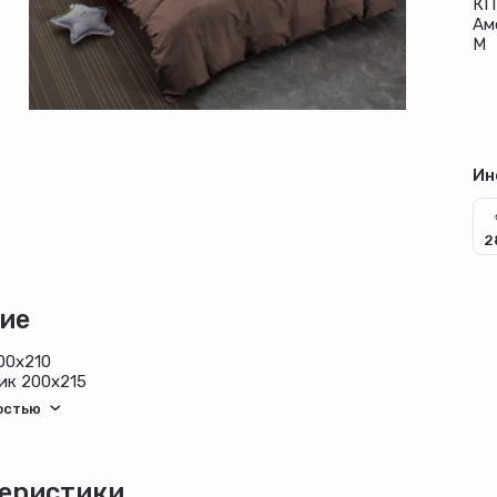
КП
Ам
M 
Ин
2
ие
00х210
ик 200х215
0*70 2 шт
еристики