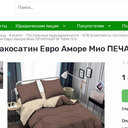
кты
Юридическим лицам
Покупателям
По
ица
·
Каталог
·
Постельные принадлежности
·
КПБ (комплекты постельн
ин Евро Аморе Мио ПЕЧАТНЫЙ M 100% П/Э
акосатин Евро Аморе Мио ПЕЧ
1
Cп
Оп