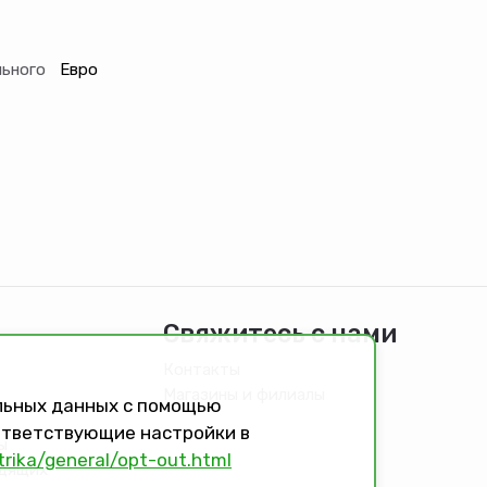
льного
Евро
Свяжитесь с нами
Контакты
Магазины и филиалы
альных данных с помощью
оответствующие настройки в
ы
trika/general/opt-out.html
идящих