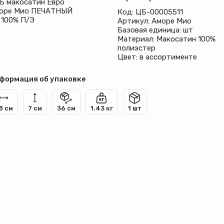
Б макосатин Евро
оре Мио ПЕЧАТНЫЙ
Код: ЦБ-00005511
100% П/Э
Артикул: Аморе Мио
Базовая единица: шт
Материал: Макосатин 100%
полиэстер
Цвет: в ассортименте
формация об упаковке
8 см
7 см
36 см
1.43 кг
1 шт