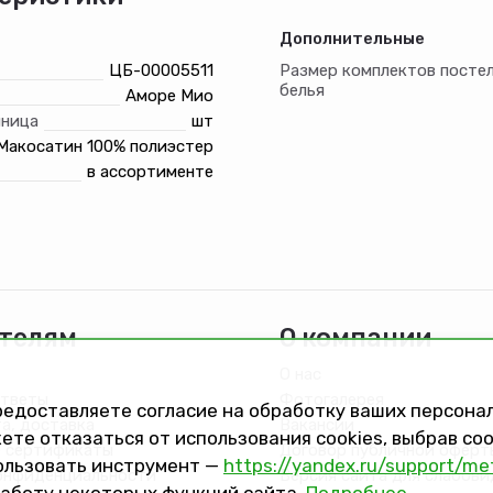
Дополнительные
ЦБ-00005511
Размер комплектов посте
белья
Аморе Мио
иница
шт
Макосатин 100% полиэстер
в ассортименте
телям
О компании
О нас
ответы
Фотогалерея
предоставляете согласие на обработку ваших персон
та, доставка
Вакансии
ете отказаться от использования cookies, выбрав с
 сертификаты
Договор публичной оферт
ользовать инструмент —
https://yandex.ru/support/me
онфиденциальности
Версия сайта для слабов