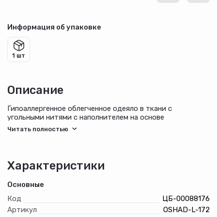
Информация об упаковке
1 шт
Описание
Гипоаллергенное облегченное одеяло в ткани с
угольными нитями с наполнителем на основе
бамбукового волокна.
Это одеяло не вызывает аллергии, обладает
антибактериальным эффектом, обеспечивает
микроциркуляцию воздуха во время сна, позволяя коже
Характеристики
дышать.
Основные
Ткань: бамбуковые угольные нити 40%, полиэстер 60%.
Код
ЦБ-00088176
Бамбуково-угольное волокно представляет собой тип
Артикул
OSHAD-L-172
текстильного материала, изготовленного из бамбука,