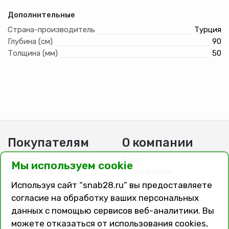
Дополнительные
Страна-производитель
Турция
Глубина (см)
90
Толщина (мм)
50
Покупателям
О компании
Каталог
О нас
Мы используем cookie
Вопросы и ответы
Фотогалерея
Заказ, оплата, доставка
Вакансии
Используя сайт “snab28.ru” вы предоставляете
Подарочные сертификаты
Договор публичной
согласие на обработку ваших персональных
оферты
Политика
данных с помощью сервисов веб-аналитики. Вы
конфиденциальности
Версия сайта для
можете отказаться от использования cookies,
слабовидящих
Соглашение на обработку