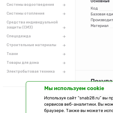
Основные
Системы водоотведения
Код
Системы отопления
Базовая ед
Производит
Средства индивидуальной
Материал
защиты (СИЗ)
Спецодежда
Строительные материалы
Ткани
Товары для дома
Электробытовая техника
Покупа
Мы используем cookie
Каталог
Вопросы и 
Используя сайт “snab28.ru” вы 
Заказ, опла
сервисов веб-аналитики. Вы мож
Подарочные
браузере. Также вы можете исп
Политика к