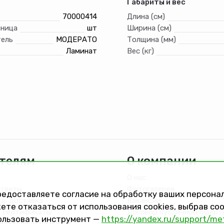
Габариты и вес
70000414
Длина (см)
иница
шт
Ширина (см)
ель
МОДЕРАТО
Толщина (мм)
Ламинат
Вес (кг)
телям
О компании
О нас
ответы
Фотогалерея
предоставляете согласие на обработку ваших персон
та, доставка
Вакансии
ете отказаться от использования cookies, выбрав с
 сертификаты
Договор публичной оферт
ользовать инструмент —
https://yandex.ru/support/me
онфиденциальности
Версия сайта для слабов