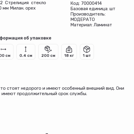
12 Стрелиция стекло
Код: 70000414
0 мм Милан. орех
Базовая единица: шт
Производитель:
МОДЕРАТО
Материал: Ламинат
формация об упаковке
00 см
0.4 см
200 см
18 кг
1 шт
то стоят недорого и имеют особенный внешний вид. Они
и имеют продолжительный срок службы.
ым коэффициентам мало в чем уступают изделиям с