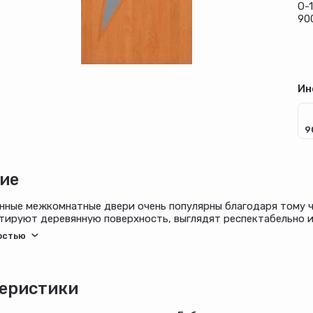
О-
90
Ин
9
ие
ные межкомнатные двери очень популярны благодаря тому ч
тируют деревянную поверхность, выглядят респектабельно 
а свою дешевую цену, такие двери по своим эксплуатационн
 пленочными покрытиями.
еристики