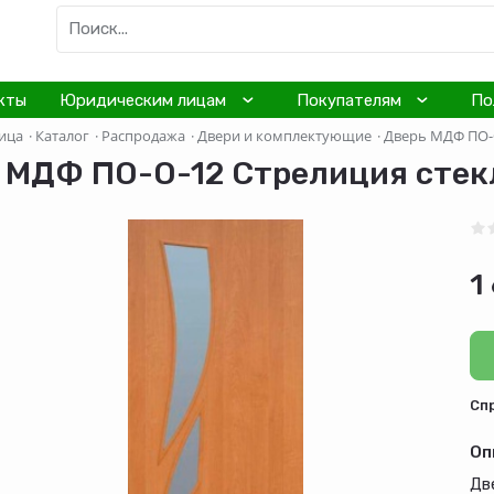
кты
Юридическим лицам
Покупателям
По
ица
·
Каталог
·
Распродажа
·
Двери и комплектующие
·
Дверь МДФ ПО-О
 МДФ ПО-О-12 Стрелиция стекл
1
Cп
Оп
Дв