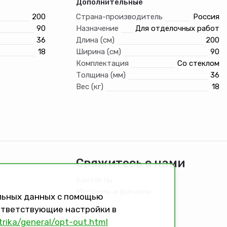
Дополнительные
200
Страна-производитель
Россия
90
Назначение
Для отделочных работ
36
Длина (см)
200
18
Ширина (см)
90
Комплектация
Со стеклом
Толщина (мм)
36
Вес (кг)
18
Свяжитесь с нами
Контакты
Магазины и филиалы
альных данных с помощью
оответствующие настройки в
ы
trika/general/opt-out.html
идящих