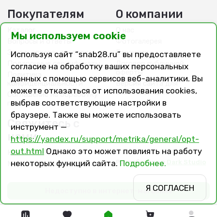
Покупателям
О компании
Каталог
О нас
Мы используем cookie
Вопросы и ответы
Фотогалерея
Заказ, оплата, доставка
Вакансии
Используя сайт “snab28.ru” вы предоставляете
Подарочные сертификаты
Договор публичной
согласие на обработку ваших персональных
оферты
Политика
данных с помощью сервисов веб-аналитики. Вы
конфиденциальности
Версия сайта для
можете отказаться от использования cookies,
слабовидящих
Соглашение на обработку
выбрав соответствующие настройки в
персональных данных
браузере. Также вы можете использовать
Свяжитесь с
инструмент —
нами
https://yandex.ru/support/metrika/general/opt-
out.html
Однако это может повлиять на работу
Контакты
Разработано в
Dark Studio
некоторых функций сайта.
Подробнее.
Магазины и филиалы
Я СОГЛАСЕН
Недоступно в интернет-магазине