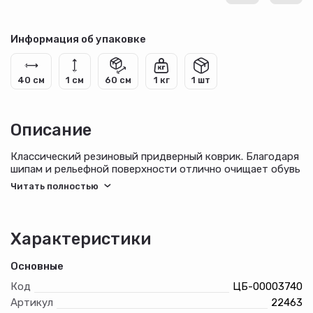
Информация об упаковке
40 см
1 см
60 см
1 кг
1 шт
Описание
Классический резиновый придверный коврик. Благодаря
шипам и рельефной поверхности отлично очищает обувь
от грязи и песка при входе в помещение. Легко моется
водой. Не скользит.
Характеристики
Характеристики
Основные
Размеры: 40х60 см
Код
ЦБ-00003740
Артикул
22463
Вес: 750 г