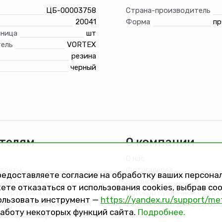
ЦБ-00003758
Страна-производитель
20041
Форма
пр
иница
шт
ель
VORTEX
резина
черный
телям
О компании
О нас
ответы
Фотогалерея
предоставляете согласие на обработку ваших персон
та, доставка
Вакансии
ете отказаться от использования cookies, выбрав с
 сертификаты
Договор публичной оферт
ользовать инструмент —
https://yandex.ru/support/me
онфиденциальности
Версия сайта для слабов
работу некоторых функций сайта.
Подробнее.
на обработку