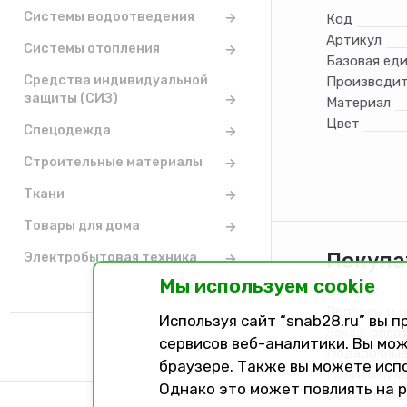
Системы водоотведения
Код
Артикул
Системы отопления
Базовая ед
Средства индивидуальной
Производит
защиты (СИЗ)
Материал
Цвет
Спецодежда
Строительные материалы
Ткани
Товары для дома
Покупа
Электробытовая техника
Мы используем cookie
Каталог
Вопросы и 
Используя сайт “snab28.ru” вы 
Заказ, опла
сервисов веб-аналитики. Вы мож
Подарочные
браузере. Также вы можете исп
Политика к
Однако это может повлиять на 
Соглашение 