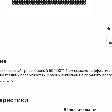
Ин
8
ие
ex ячеистый грязесборный 50*100*1,6 см поможет эффективно
на гладких поверхностях. Коврик выполнен из прочного долг
едствам. Изделие прослужит не один год и не потеряет презе
го дизайна коврик не будет привлекать к себе лишнего внима
еристики
Дополнительные