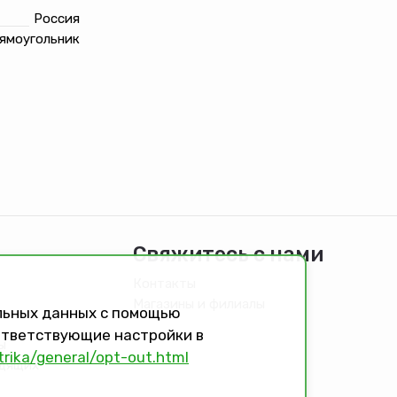
Россия
ямоугольник
Свяжитесь с нами
Контакты
Магазины и филиалы
альных данных с помощью
оответствующие настройки в
ы
trika/general/opt-out.html
идящих