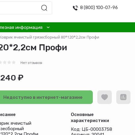
8 (800) 100-07-96
лезная информация
Коврик ячеистый грязесборный 80*120*2,2см Профи
20*2,2см Профи
Нет отзывов
 240 ₽
Недоступно в интернет-магазине
исание
Основные
характеристики
врик ячеистый
язесборный
Код: ЦБ-00003758
*120*2,2см Профи
Артикул: 20041