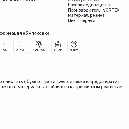
Базовая единица: шт
Производитель: VORTEX
Материал: резина
Цвет: черный
формация об упаковке
0 см
3 см
120 см
8 кг
1 шт
 очистить обувь от грязи, снега и песка и предотвратит
овечного материала, устойчивого к агрессивным реагентам
нтабельного внешнего вида. За счет универсального цвета
ния. Это отличный вариант для дома, квартиры и офиса.