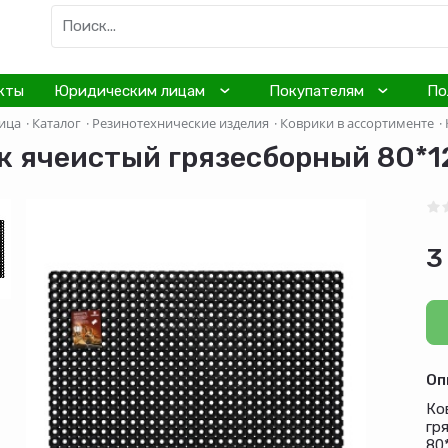
кты
Юридическим лицам
Покупателям
По
ица
·
Каталог
·
Резинотехнические изделия
·
Коврики в ассортименте
·
к ячеистый грязесборный 80*1
3
Оп
Ко
гр
80