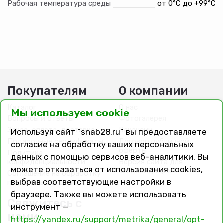
Рабочая температура среды
от 0°C до +99°C
Покупателям
О компании
Каталог
О нас
Мы используем cookie
Вопросы и ответы
Фотогалерея
Заказ, оплата, доставка
Вакансии
Используя сайт “snab28.ru” вы предоставляете
Подарочные сертификаты
Договор публичной
согласие на обработку ваших персональных
оферты
Политика
данных с помощью сервисов веб-аналитики. Вы
конфиденциальности
Версия сайта для
можете отказаться от использования cookies,
слабовидящих
Соглашение на обработку
выбрав соответствующие настройки в
персональных данных
браузере. Также вы можете использовать
Свяжитесь с
инструмент —
нами
https://yandex.ru/support/metrika/general/opt-