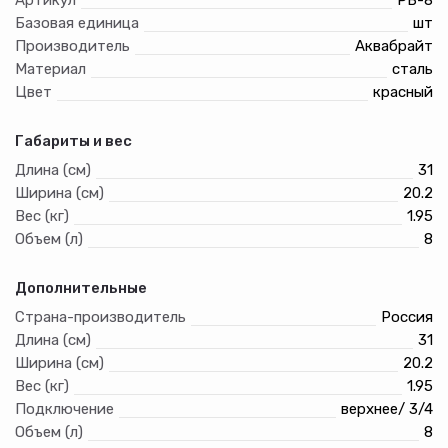
-24 месяца на металлические части,
Базовая единица
шт
-12 месяцев на мембрану.
Производитель
Аквабрайт
Материал
сталь
Цвет
красный
Габариты и вес
Длина (см)
31
Ширина (см)
20.2
Вес (кг)
1.95
Объем (л)
8
Дополнительные
Страна-производитель
Россия
Длина (см)
31
Ширина (см)
20.2
Вес (кг)
1.95
Подключение
верхнее/ 3/4
Объем (л)
8