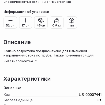
Cправочно есть в наличии в
1-х магазинах
Информация об упаковке
32 см
17 см
45 см
0.9 кг
1 шт
Описание
Колено водостока предназначено для изменения
направления стока по трубе. Также применяется для
обхода архитектурных элементов фасада. Для сбора и
отвода талой и дождевой воды с кровли.
Характеристики
Основные
Код
ЦБ-00007441
Базовая единица
шт