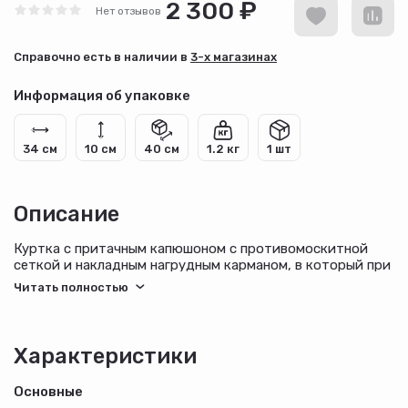
2 300 ₽
Нет отзывов
Cправочно есть в наличии в
3-х магазинах
Информация об упаковке
34 см
10 см
40 см
1.2 кг
1 шт
Описание
Куртка с притачным капюшоном с противомоскитной
сеткой и накладным нагрудным карманом, в который при
необходимости можно спрятать противомоскитную
сетку. Рукава с трикотажной манжетой, ширина куртки
внизу регулируется.Брюки с цельнокроеным поясом,
стянутым эластичной лентой, с 4-мя шлёвками, с
наколенниками, с накладным карманом с клапаном,
Характеристики
застёгивающимся на ленту "контакт", низ брюк с
трикотажными манжетами.
Основные