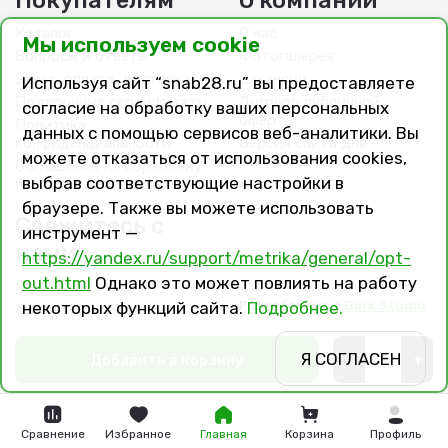
Покупателям
О компании
Каталог
О нас
Мы используем cookie
Вопросы и ответы
Фотогалерея
Заказ, оплата, доставка
Вакансии
Используя сайт “snab28.ru” вы предоставляете
Подарочные сертификаты
Договор публичной
согласие на обработку ваших персональных
оферты
Политика
данных с помощью сервисов веб-аналитики. Вы
конфиденциальности
Версия сайта для
можете отказаться от использования cookies,
слабовидящих
Соглашение на обработку
выбрав соответствующие настройки в
персональных данных
браузере. Также вы можете использовать
Свяжитесь с
инструмент —
нами
https://yandex.ru/support/metrika/general/opt-
out.html
Однако это может повлиять на работу
Контакты
Разработано в
Dark Studio
некоторых функций сайта.
Подробнее.
Магазины и филиалы
Я СОГЛАСЕН
Добавить в корзину
-
+
Сравнение
Избранное
Главная
Корзина
Профиль