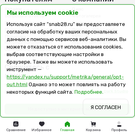
Каталог
О нас
Мы используем cookie
Вопросы и ответы
Фотогалерея
Заказ, оплата, доставка
Вакансии
Используя сайт “snab28.ru” вы предоставляете
Подарочные сертификаты
Договор публичной
согласие на обработку ваших персональных
оферты
Политика
данных с помощью сервисов веб-аналитики. Вы
конфиденциальности
Версия сайта для
можете отказаться от использования cookies,
слабовидящих
Соглашение на обработку
выбрав соответствующие настройки в
персональных данных
браузере. Также вы можете использовать
Свяжитесь с
инструмент —
нами
https://yandex.ru/support/metrika/general/opt-
out.html
Однако это может повлиять на работу
Контакты
Разработано в
Dark Studio
некоторых функций сайта.
Подробнее.
Магазины и филиалы
Я СОГЛАСЕН
Недоступно в интернет-магазине
Сравнение
Избранное
Главная
Корзина
Профиль