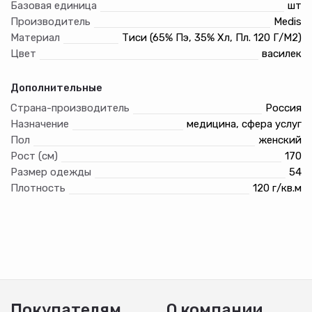
Базовая единица
шт
Стандарт:ГОСТ 25294-2003
Для полного комплекта рекомендуем:
Производитель
Medis
Брюки-джоггеры женские "Лэйн", цвет василек
Материал
Тиси (65% Пэ, 35% Хл, Пл. 120 Г/М2)
Цвет
василек
Дополнительные
Страна-производитель
Россия
Назначение
медицина, сфера услуг
Пол
женский
Рост (см)
170
Размер одежды
54
Плотность
120 г/кв.м
Покупателям
О компании