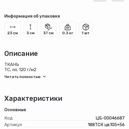
Информация об упаковке
23 см
3 см
37 см
0.3 кг
1 шт
Описание
ТКАНЬ
TC, пл. 120 г/м2
СОСТАВ
65%-полиэстер, 35%-хлопок
ВИД ЗАСТЕЖКИ
Без застежки
Длина рукава
Характеристики
Короткий
Основные
Код
ЦБ-00046687
Артикул
188ТСК цв.105+56