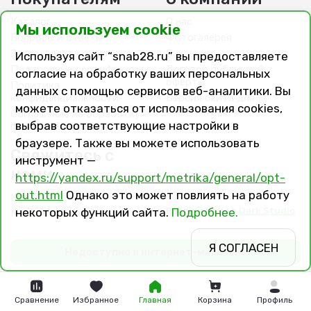
Каталог
О нас
Мы используем cookie
Вопросы и ответы
Фотогалерея
Заказ, оплата, доставка
Вакансии
Используя сайт “snab28.ru” вы предоставляете
Подарочные сертификаты
Договор публичной
согласие на обработку ваших персональных
оферты
Политика
данных с помощью сервисов веб-аналитики. Вы
конфиденциальности
Версия сайта для
можете отказаться от использования cookies,
слабовидящих
Соглашение на обработку
выбрав соответствующие настройки в
персональных данных
браузере. Также вы можете использовать
Свяжитесь с
инструмент —
нами
https://yandex.ru/support/metrika/general/opt-
out.html
Однако это может повлиять на работу
Контакты
Разработано в
Dark Studio
некоторых функций сайта.
Подробнее.
Магазины и филиалы
Я СОГЛАСЕН
Недоступно в интернет-магазине
Сравнение
Избранное
Главная
Корзина
Профиль