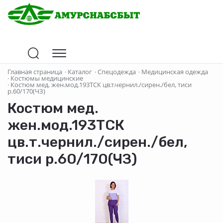
Главная страница
·
Каталог
·
Спецодежда
·
Медицинская одежда
·
Костюмы медицинские
·
Костюм мед. жен.мод.193ТСК цв.т.чернил./сирен./бел, тиси
р.60/170(ЧЗ)
Костюм мед.
жен.мод.193ТСК
цв.т.чернил./сирен./бел,
тиси р.60/170(ЧЗ)