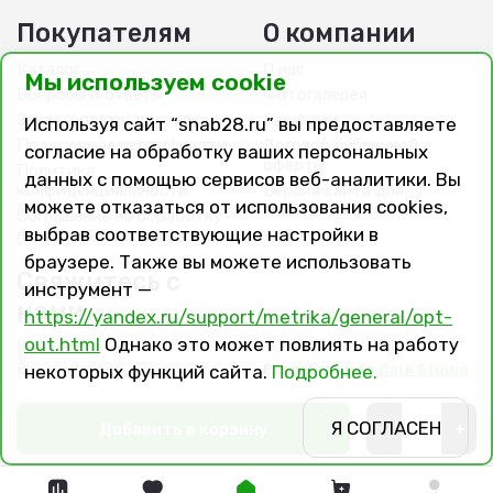
Покупателям
О компании
Каталог
О нас
Мы используем cookie
Вопросы и ответы
Фотогалерея
Заказ, оплата, доставка
Вакансии
Используя сайт “snab28.ru” вы предоставляете
Подарочные сертификаты
Договор публичной
согласие на обработку ваших персональных
оферты
Политика
данных с помощью сервисов веб-аналитики. Вы
конфиденциальности
Версия сайта для
можете отказаться от использования cookies,
слабовидящих
Соглашение на обработку
выбрав соответствующие настройки в
персональных данных
браузере. Также вы можете использовать
Свяжитесь с
инструмент —
нами
https://yandex.ru/support/metrika/general/opt-
out.html
Однако это может повлиять на работу
Контакты
Разработано в
Dark Studio
некоторых функций сайта.
Подробнее.
Магазины и филиалы
Я СОГЛАСЕН
Добавить в корзину
-
+