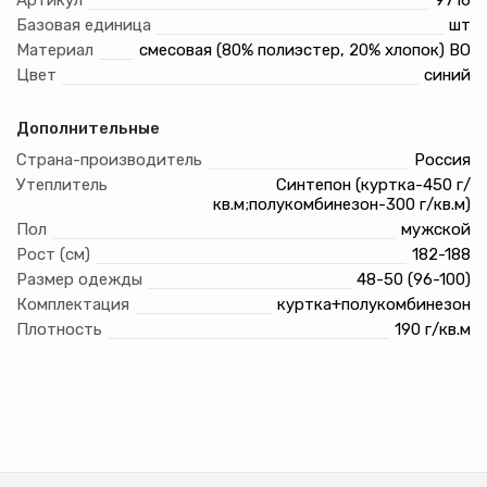
(воротник фиксируется в поднятом положении с
Базовая единица
шт
помощью хлястика на пуговице).
Капюшон: утеплённый, съёмный на кнопках,
Материал
смесовая (80% полиэстер, 20% хлопок) ВО
подбородочная часть на кнопках. Объем лицевого выреза
Цвет
синий
регулируется с помощью шнура с фиксаторами.
Полукомбинезон: утеплённый, с грудкой, центральная
застёжка на двухзамковую молнию, регулируемые
Дополнительные
бретели. Плотность прилегания к талии регулируется
Страна-производитель
Россия
поясом с резинкой.
Маска: утеплённая, пристёгивается к ветрозащитной
Утеплитель
Синтепон (куртка-450 г/
планке на пуговицу. III климатич.п
кв.м;полукомбинезон-300 г/кв.м)
Пол
мужской
Рост (см)
182-188
Размер одежды
48-50 (96-100)
Комплектация
куртка+полукомбинезон
Плотность
190 г/кв.м